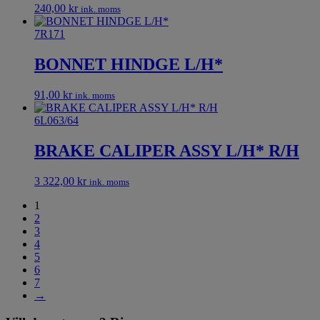
240,00
kr
ink. moms
7R171
BONNET HINDGE L/H*
91,00
kr
ink. moms
6L063/64
BRAKE CALIPER ASSY L/H* R/H
3 322,00
kr
ink. moms
1
2
3
4
5
6
7
→