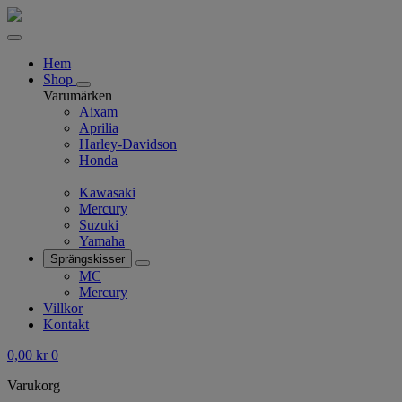
Hem
Shop
Varumärken
Aixam
Aprilia
Harley-Davidson
Honda
Kawasaki
Mercury
Suzuki
Yamaha
Sprängskisser
MC
Mercury
Villkor
Kontakt
0,00
kr
0
Varukorg