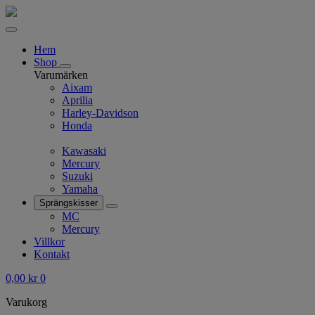
Hem
Shop
Varumärken
Aixam
Aprilia
Harley-Davidson
Honda
Kawasaki
Mercury
Suzuki
Yamaha
Sprängskisser
MC
Mercury
Villkor
Kontakt
0,00
kr
0
Varukorg