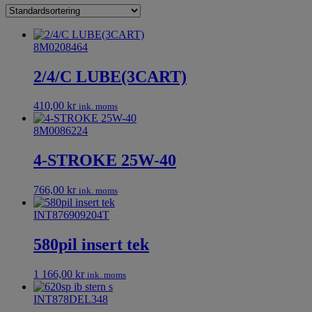
8M0208464
2/4/C LUBE(3CART)
410,00
kr
ink. moms
8M0086224
4-STROKE 25W-40
766,00
kr
ink. moms
INT876909204T
580pil insert tek
1 166,00
kr
ink. moms
INT878DEL348