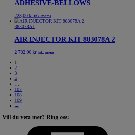
ADHESIVE-BELLOWS
228,00
kr
ink. moms
883078A1
AIR INJECTOR KIT 883078A 2
2 782,00
kr
ink. moms
1
2
3
4
…
107
108
109
→
Vill du veta mer? Ring oss: