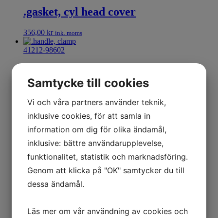
.gasket, cyl head cover
356,00
kr
ink. moms
41212-98602
.handle, clamp
Samtycke till cookies
180,00
kr
ink. moms
Vi och våra partners använder teknik,
35612-31F30
inklusive cookies, för att samla in
.lens, lh
information om dig för olika ändamål,
inklusive: bättre användarupplevelse,
121,00
kr
ink. moms
funktionalitet, statistik och marknadsföring.
35632-31F30
Genom att klicka på "OK" samtycker du till
dessa ändamål.
.lens, rh
121,00
kr
ink. moms
Läs mer om vår användning av cookies och