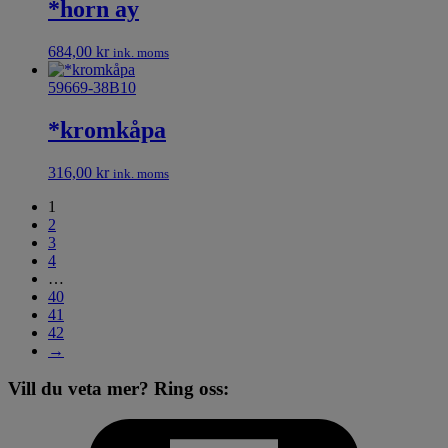
*horn ay
684,00
kr
ink. moms
59669-38B10
*kromkåpa
316,00
kr
ink. moms
1
2
3
4
…
40
41
42
→
Vill du veta mer? Ring oss: