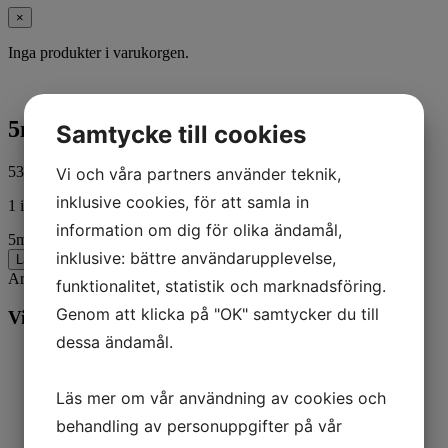
×
Inga produkter i varukorgen.
5m3216115000 fender, rear
Samtycke till cookies
537,00
kr
Vi och våra partners använder teknik,
ink. moms
inklusive cookies, för att samla in
1 i lager
information om dig för olika ändamål,
5m3216115000 fender, rear mängd
inklusive: bättre användarupplevelse,
Lägg till i varukorg
Artikelnr:
5M3216110000
Kategorier:
MC
,
Yamaha
funktionalitet, statistik och marknadsföring.
Genom att klicka på "OK" samtycker du till
Vill du veta mer? Ring oss:
dessa ändamål.
Läs mer om vår användning av cookies och
behandling av personuppgifter på vår