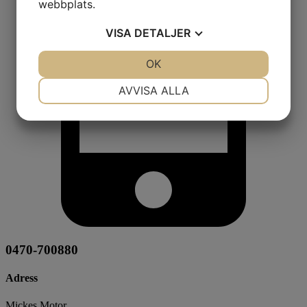
webbplats.
VISA
DETALJER
JA
NEJ
OK
JA
NEJ
NÖDVÄNDIG
INSTÄLLNINGAR
AVVISA ALLA
JA
NEJ
JA
NEJ
MARKNADSFÖRING
STATISTIK
0470-700880
Adress
Mickes Motor