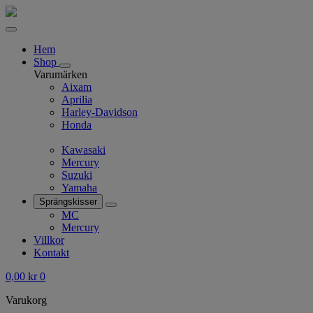
Hem
Shop
Varumärken
Aixam
Aprilia
Harley-Davidson
Honda
Kawasaki
Mercury
Suzuki
Yamaha
Sprängskisser
MC
Mercury
Villkor
Kontakt
0,00
kr
0
Varukorg