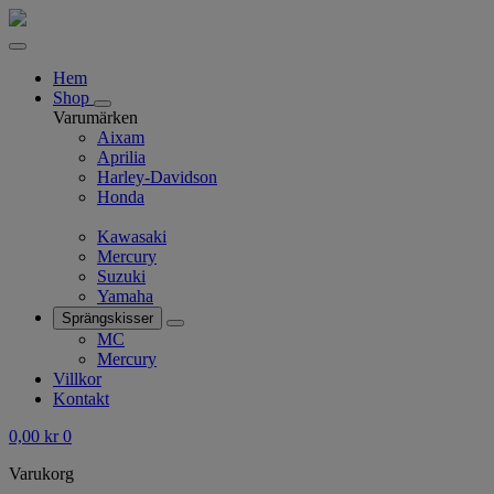
Hem
Shop
Varumärken
Aixam
Aprilia
Harley-Davidson
Honda
Kawasaki
Mercury
Suzuki
Yamaha
Sprängskisser
MC
Mercury
Villkor
Kontakt
0,00
kr
0
Varukorg