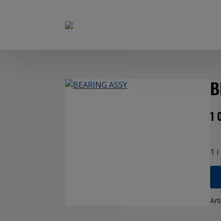
B
1 
1 i
Art