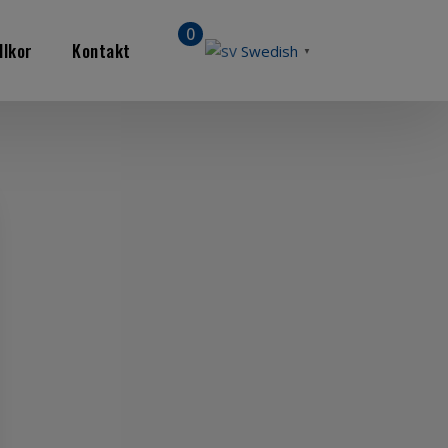
0
llkor
Kontakt
Swedish
▼