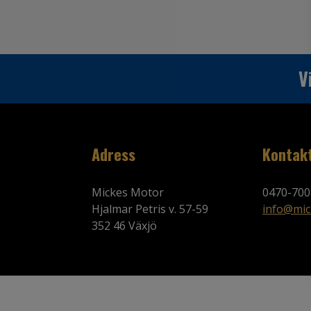
V
Adress
Kontak
Mickes Motor
0470-700
Hjalmar Petris v. 57-59
info@mic
352 46 Växjö