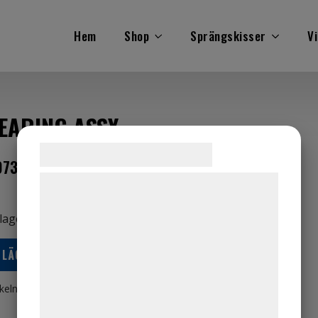
Hem
Shop
Sprängskisser
Vi
EARING ASSY
Samtykke til cookies
073,00
kr
ink. moms
Vi og vores samarbejdspartnere bruger
teknologier, herunder cookies, til at
 lager
indsamle oplysninger om dig til forskellige
formål, herunder: Tilpasning af annoncering,
LÄGG TILL I VARUKORG
bedre brugeroplevelse, funktionalitet,
statistik og marketing. Disse oplysninger
ikelnr:
42647A1
Kategorier:
Båt
,
Mercury
kan blive delt med annoncerings- og