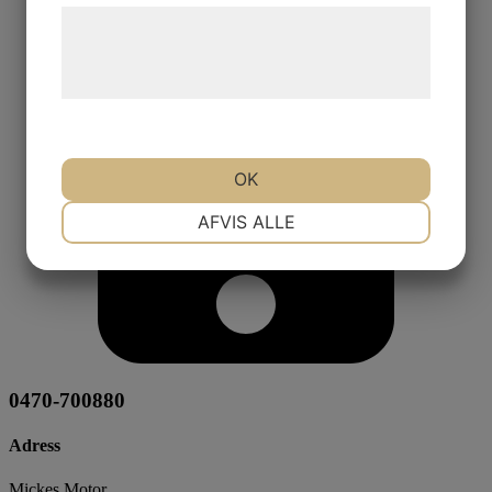
Læs mere om vores brug af cookies og
behandling af persondata på vores
hjemmeside.
OK
NØDVENDIGE
PRÆFERENCER
AFVIS ALLE
MARKETING
STATISTIK
0470-700880
Adress
Mickes Motor