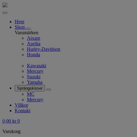
Hem
Shop
Varumärken
Aixam
Aprilia
Harley-Davidson
Honda
Kawasaki
Mercury
Suzuki
Yamaha
Sprängskisser
MC
Mercury
Villkor
Kontakt
0,00
kr
0
Varukorg