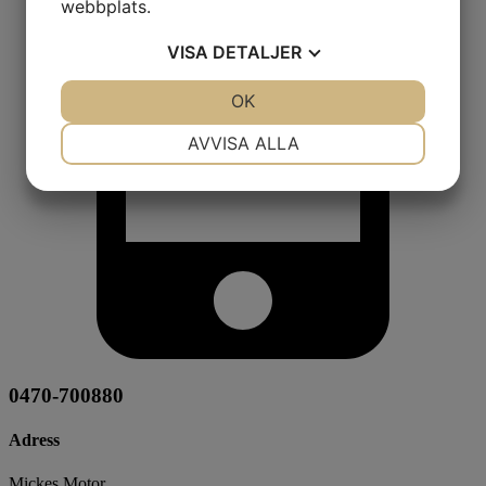
webbplats.
VISA
DETALJER
JA
NEJ
OK
JA
NEJ
NÖDVÄNDIG
INSTÄLLNINGAR
AVVISA ALLA
JA
NEJ
JA
NEJ
MARKNADSFÖRING
STATISTIK
0470-700880
Adress
Mickes Motor