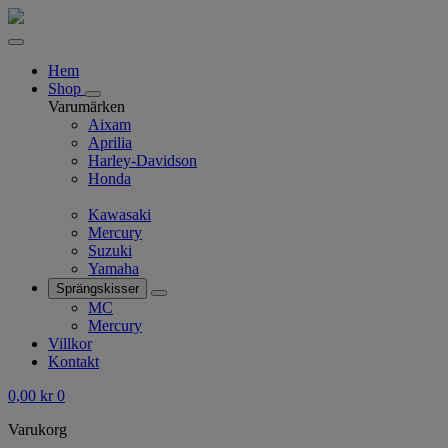
Hem
Shop
Varumärken
Aixam
Aprilia
Harley-Davidson
Honda
Kawasaki
Mercury
Suzuki
Yamaha
Sprängskisser
MC
Mercury
Villkor
Kontakt
0,00
kr
0
Varukorg