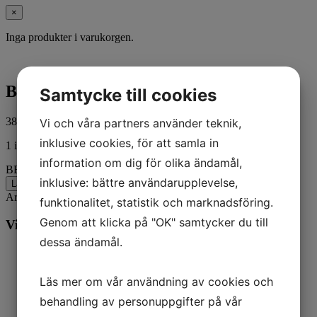
×
Inga produkter i varukorgen.
BELT-SERPENTINE
Samtycke till cookies
383,00
kr
Vi och våra partners använder teknik,
ink. moms
inklusive cookies, för att samla in
1 i lager
information om dig för olika ändamål,
BELT-SERPENTINE mängd
inklusive: bättre användarupplevelse,
Lägg till i varukorg
Artikelnr:
8M0218433
Kategorier:
Båt
,
Mercury
funktionalitet, statistik och marknadsföring.
Genom att klicka på "OK" samtycker du till
Vill du veta mer? Ring oss:
dessa ändamål.
Läs mer om vår användning av cookies och
behandling av personuppgifter på vår