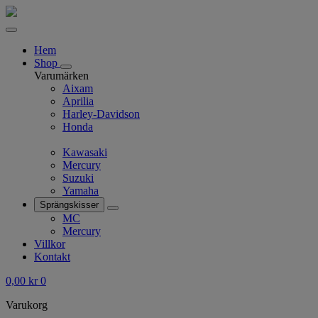
Hem
Shop
Varumärken
Aixam
Aprilia
Harley-Davidson
Honda
Kawasaki
Mercury
Suzuki
Yamaha
Sprängskisser
MC
Mercury
Villkor
Kontakt
0,00
kr
0
Varukorg