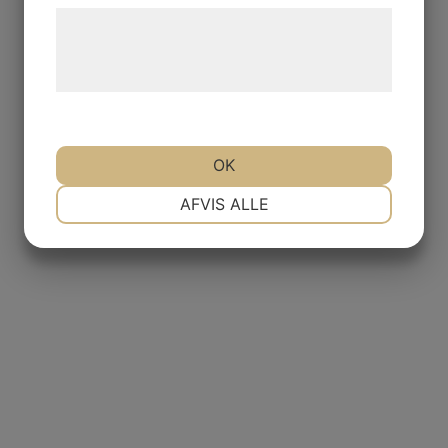
Læs mere om vores brug af cookies og
behandling af persondata på vores
hjemmeside.
OK
NØDVENDIGE
PRÆFERENCER
AFVIS ALLE
MARKETING
STATISTIK