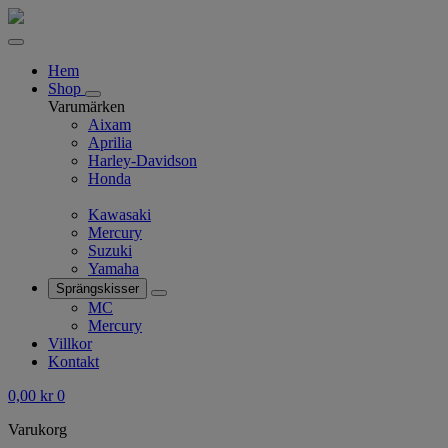
Hem
Shop
Varumärken
Aixam
Aprilia
Harley-Davidson
Honda
Kawasaki
Mercury
Suzuki
Yamaha
Sprängskisser
MC
Mercury
Villkor
Kontakt
0,00
kr
0
Varukorg