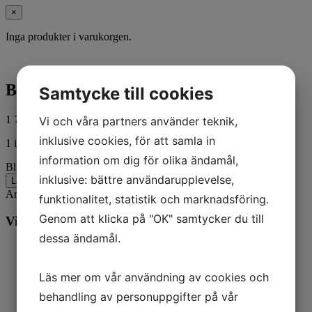
×
Inga produkter i varukorgen.
Blmx 7 1/2r8 8m0057166
Samtycke till cookies
1 719,00
kr
Vi och våra partners använder teknik,
ink. moms
inklusive cookies, för att samla in
1 i lager
information om dig för olika ändamål,
Blmx 7 1/2r8 8m0057166 mängd
inklusive: bättre användarupplevelse,
Lägg till i varukorg
Artikelnr:
96590M
Kategorier:
Båt
,
Mercury
funktionalitet, statistik och marknadsföring.
Genom att klicka på "OK" samtycker du till
Vill du veta mer? Ring oss:
dessa ändamål.
Läs mer om vår användning av cookies och
behandling av personuppgifter på vår