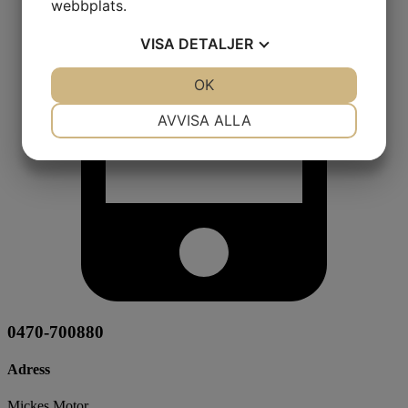
webbplats.
VISA
DETALJER
JA
NEJ
OK
JA
NEJ
NÖDVÄNDIG
INSTÄLLNINGAR
AVVISA ALLA
JA
NEJ
JA
NEJ
MARKNADSFÖRING
STATISTIK
0470-700880
Adress
Mickes Motor