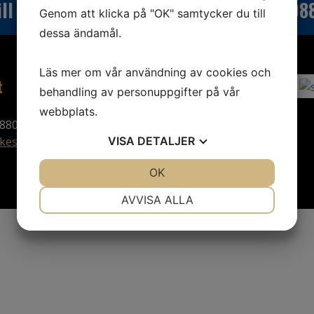
ill du veta mer? Ring oss:
0470-7008
Genom att klicka på "OK" samtycker du till
dessa ändamål.
Läs mer om vår användning av cookies och
t
Villkor
behandling av personuppgifter på vår
webbplats.
880
Köpvillkor
kesmotor.se
Leveransvillkor
VISA
DETALJER
Integritetspolicy
JA
NEJ
OK
JA
NEJ
NÖDVÄNDIG
INSTÄLLNINGAR
AVVISA ALLA
JA
NEJ
JA
NEJ
MARKNADSFÖRING
STATISTIK