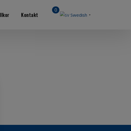
0
llkor
Kontakt
Swedish
▼