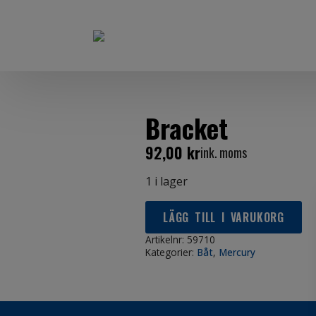
Bracket
92,00
kr
ink. moms
1 i lager
LÄGG TILL I VARUKORG
Artikelnr:
59710
Kategorier:
Båt
,
Mercury