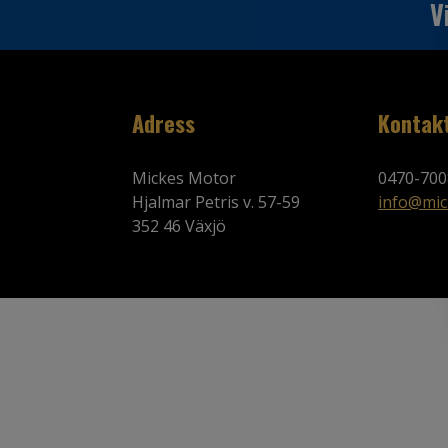
V
Adress
Kontak
Mickes Motor
0470-700
Hjalmar Petris v. 57-59
info@mic
352 46 Växjö