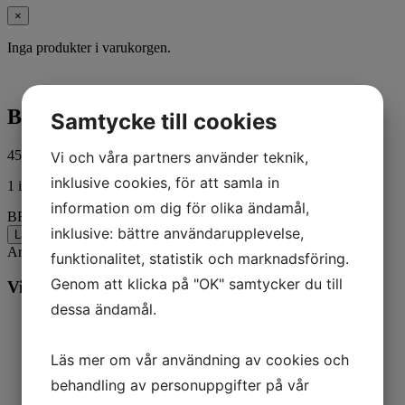
×
Inga produkter i varukorgen.
BRACKET
Samtycke till cookies
450,00
kr
Vi och våra partners använder teknik,
ink. moms
inklusive cookies, för att samla in
1 i lager
information om dig för olika ändamål,
BRACKET mängd
inklusive: bättre användarupplevelse,
Lägg till i varukorg
Artikelnr:
853599T
Kategorier:
Båt
,
Mercury
funktionalitet, statistik och marknadsföring.
Genom att klicka på "OK" samtycker du till
Vill du veta mer? Ring oss:
dessa ändamål.
Läs mer om vår användning av cookies och
behandling av personuppgifter på vår