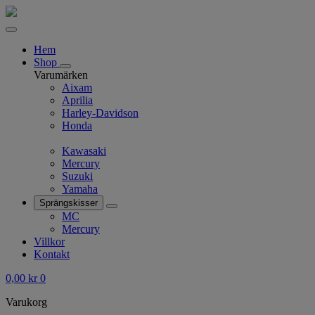
Hem
Shop
Varumärken
Aixam
Aprilia
Harley-Davidson
Honda
Kawasaki
Mercury
Suzuki
Yamaha
Sprängskisser
MC
Mercury
Villkor
Kontakt
0,00
kr
0
Varukorg