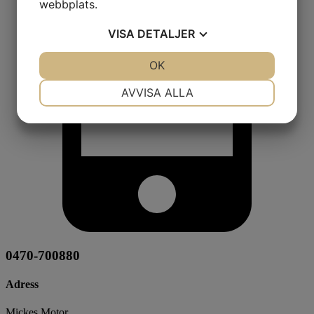
webbplats.
VISA
DETALJER
JA
NEJ
OK
JA
NEJ
NÖDVÄNDIG
INSTÄLLNINGAR
AVVISA ALLA
JA
NEJ
JA
NEJ
MARKNADSFÖRING
STATISTIK
0470-700880
Adress
Mickes Motor