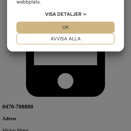
webbplats.
VISA
DETALJER
JA
NEJ
OK
JA
NEJ
NÖDVÄNDIG
INSTÄLLNINGAR
AVVISA ALLA
JA
NEJ
JA
NEJ
MARKNADSFÖRING
STATISTIK
0470-700880
Adress
Mickes Motor