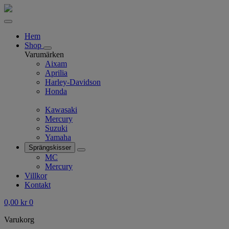
Hem
Shop
Varumärken
Aixam
Aprilia
Harley-Davidson
Honda
Kawasaki
Mercury
Suzuki
Yamaha
Sprängskisser
MC
Mercury
Villkor
Kontakt
0,00
kr
0
Varukorg