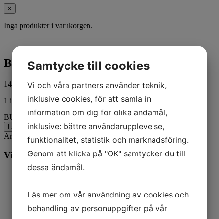
×
Inga produkter i varukorgen.
BUSHING
Samtycke till cookies
140,00
kr
Vi och våra partners använder teknik,
ink. moms
inklusive cookies, för att samla in
1 i lager
information om dig för olika ändamål,
BUSHING mängd
inklusive: bättre användarupplevelse,
Lägg till i varukorg
Artikelnr:
891637
Kategorier:
Båt
,
Mercury
funktionalitet, statistik och marknadsföring.
Genom att klicka på "OK" samtycker du till
Vill du veta mer? Ring oss:
dessa ändamål.
Läs mer om vår användning av cookies och
behandling av personuppgifter på vår