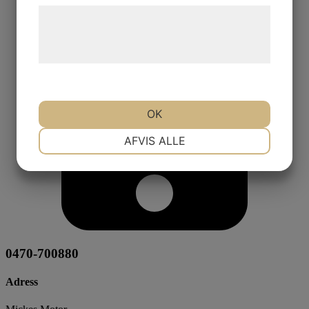
Læs mere om vores brug af cookies og
behandling af persondata på vores
hjemmeside.
OK
NØDVENDIGE
PRÆFERENCER
AFVIS ALLE
MARKETING
STATISTIK
0470-700880
Adress