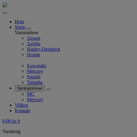
Hem
Shop
Varumärken
Aixam
Aprilia
Harley-Davidson
Honda
Kawasaki
Mercury
Suzuki
Yamaha
Sprängskisser
MC
Mercury
Villkor
Kontakt
0,00
kr
0
Varukorg