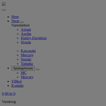
Hem
Shop
Varumärken
Aixam
Aprilia
Harley-Davidson
Honda
Kawasaki
Mercury
Suzuki
Yamaha
Sprängskisser
MC
Mercury
Villkor
Kontakt
0,00
kr
0
Varukorg