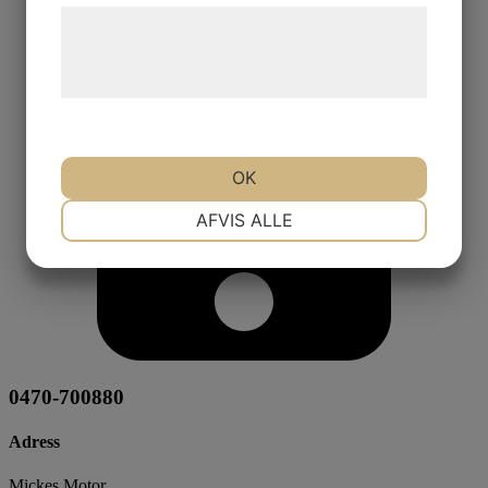
Læs mere om vores brug af cookies og
behandling af persondata på vores
hjemmeside.
OK
NØDVENDIGE
PRÆFERENCER
AFVIS ALLE
MARKETING
STATISTIK
0470-700880
Adress
Mickes Motor