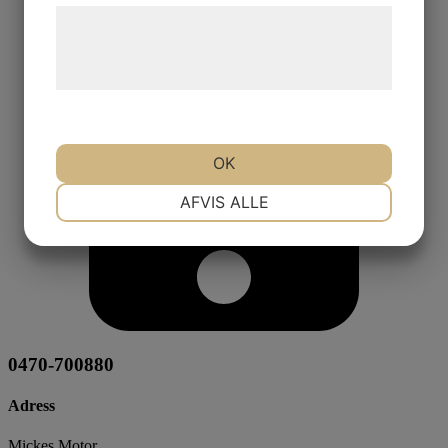
Læs mere om vores brug af cookies og
behandling af persondata på vores
hjemmeside.
OK
NØDVENDIGE
PRÆFERENCER
AFVIS ALLE
MARKETING
STATISTIK
0470-700880
Adress
Mickes Motor