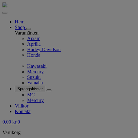
Hem
Shop
Varumärken
Aixam
Aprilia
Harley-Davidson
Honda
Kawasaki
Mercury
Suzuki
Yamaha
Sprängskisser
MC
Mercury
Villkor
Kontakt
0,00
kr
0
Varukorg