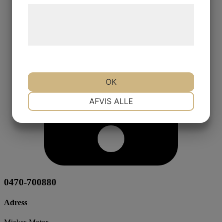
Læs mere om vores brug af cookies og
behandling af persondata på vores
hjemmeside.
OK
NØDVENDIGE
PRÆFERENCER
AFVIS ALLE
MARKETING
STATISTIK
0470-700880
Adress