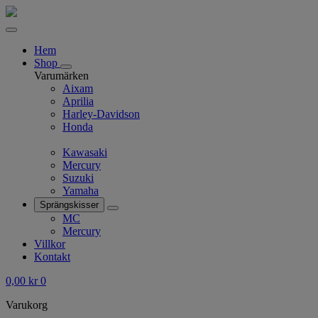
Hem
Shop
Varumärken
Aixam
Aprilia
Harley-Davidson
Honda
Kawasaki
Mercury
Suzuki
Yamaha
Sprängskisser
MC
Mercury
Villkor
Kontakt
0,00
kr
0
Varukorg