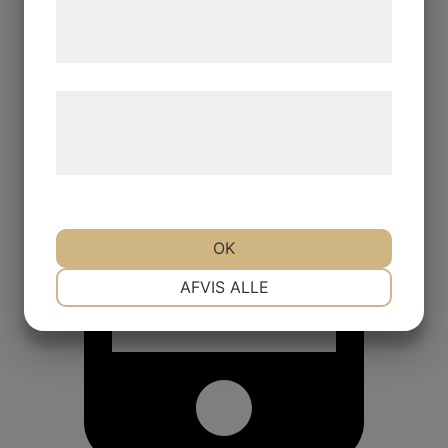
tjenester. Ved at klikke på 'OK' giver du
samtykke til disse formål.
Læs mere om vores brug af cookies og
behandling af persondata på vores
hjemmeside.
OK
NØDVENDIGE
PRÆFERENCER
AFVIS ALLE
MARKETING
STATISTIK