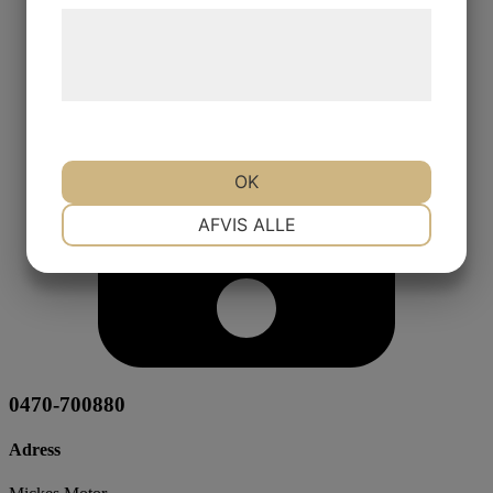
Læs mere om vores brug af cookies og
behandling af persondata på vores
hjemmeside.
OK
NØDVENDIGE
PRÆFERENCER
AFVIS ALLE
MARKETING
STATISTIK
0470-700880
Adress