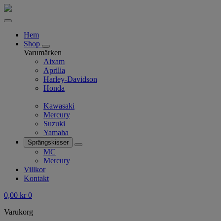
Hem
Shop
Varumärken
Aixam
Aprilia
Harley-Davidson
Honda
Kawasaki
Mercury
Suzuki
Yamaha
Sprängskisser
MC
Mercury
Villkor
Kontakt
0,00
kr
0
Varukorg