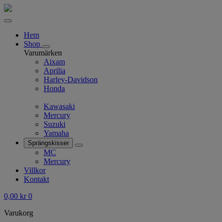
Hem
Shop
Varumärken
Aixam
Aprilia
Harley-Davidson
Honda
Kawasaki
Mercury
Suzuki
Yamaha
Sprängskisser
MC
Mercury
Villkor
Kontakt
0,00
kr
0
Varukorg