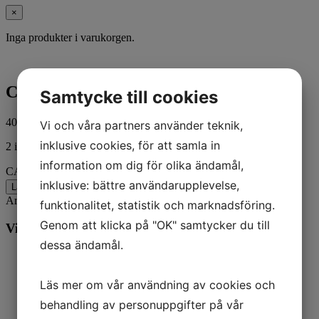
×
Inga produkter i varukorgen.
CARRIER ASSY 99210A 1
Samtycke till cookies
408,00
kr
ink. moms
Vi och våra partners använder teknik,
inklusive cookies, för att samla in
2 i lager
information om dig för olika ändamål,
CARRIER ASSY 99210A 1 mängd
inklusive: bättre användarupplevelse,
Lägg till i varukorg
Artikelnr:
77431A1
Kategorier:
Båt
,
Mercury
funktionalitet, statistik och marknadsföring.
Genom att klicka på "OK" samtycker du till
Vill du veta mer? Ring oss:
dessa ändamål.
Läs mer om vår användning av cookies och
behandling av personuppgifter på vår