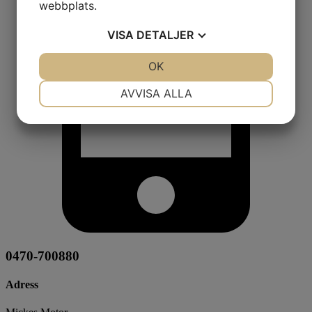
webbplats.
VISA
DETALJER
JA
NEJ
OK
JA
NEJ
NÖDVÄNDIG
INSTÄLLNINGAR
AVVISA ALLA
JA
NEJ
JA
NEJ
MARKNADSFÖRING
STATISTIK
0470-700880
Adress