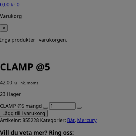
0,00
kr
0
Varukorg
×
Inga produkter i varukorgen.
CLAMP @5
42,00
kr
ink. moms
23 i lager
CLAMP @5 mängd
Lägg till i varukorg
Artikelnr:
855228
Kategorier:
Båt
,
Mercury
Vill du veta mer? Ring oss: