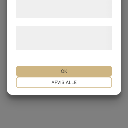
tjenester. Ved at klikke på 'OK' giver du
samtykke til disse formål.
Læs mere om vores brug af cookies og
behandling af persondata på vores
hjemmeside.
OK
NØDVENDIGE
PRÆFERENCER
AFVIS ALLE
MARKETING
STATISTIK