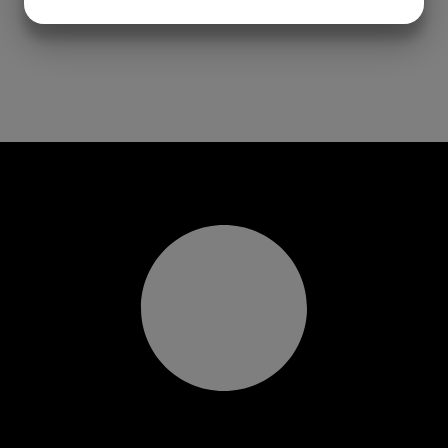
JA
NEJ
JA
NEJ
MARKNADSFÖRING
STATISTIK