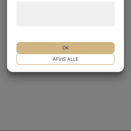
Læs mere om vores brug af cookies og
behandling af persondata på vores
hjemmeside.
OK
NØDVENDIGE
PRÆFERENCER
AFVIS ALLE
MARKETING
STATISTIK