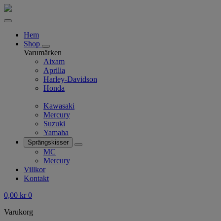
Hem
Shop
Varumärken
Aixam
Aprilia
Harley-Davidson
Honda
Kawasaki
Mercury
Suzuki
Yamaha
Sprängskisser
MC
Mercury
Villkor
Kontakt
0,00
kr
0
Varukorg