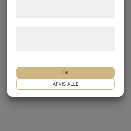
tjenester. Ved at klikke på 'OK' giver du
samtykke til disse formål.
Læs mere om vores brug af cookies og
behandling af persondata på vores
hjemmeside.
OK
NØDVENDIGE
PRÆFERENCER
AFVIS ALLE
MARKETING
STATISTIK