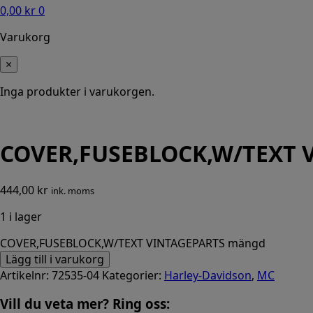
0,00
kr
0
Varukorg
×
Inga produkter i varukorgen.
COVER,FUSEBLOCK,W/TEXT 
444,00
kr
ink. moms
1 i lager
COVER,FUSEBLOCK,W/TEXT VINTAGEPARTS mängd
Lägg till i varukorg
Artikelnr:
72535-04
Kategorier:
Harley-Davidson
,
MC
Vill du veta mer? Ring oss: