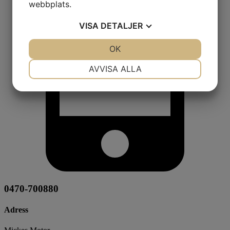
webbplats.
VISA
DETALJER
JA
NEJ
OK
JA
NEJ
NÖDVÄNDIG
INSTÄLLNINGAR
AVVISA ALLA
JA
NEJ
JA
NEJ
MARKNADSFÖRING
STATISTIK
0470-700880
Adress