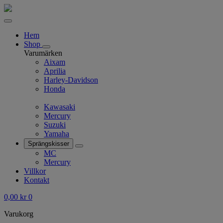
Hem
Shop
Varumärken
Aixam
Aprilia
Harley-Davidson
Honda
Kawasaki
Mercury
Suzuki
Yamaha
Sprängskisser
MC
Mercury
Villkor
Kontakt
0,00
kr
0
Varukorg