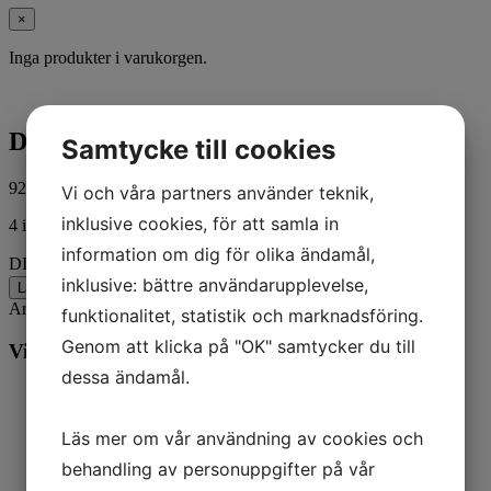
×
Inga produkter i varukorgen.
DIAPHRAGM KIT
Samtycke till cookies
92,00
kr
ink. moms
Vi och våra partners använder teknik,
inklusive cookies, för att samla in
4 i lager
information om dig för olika ändamål,
DIAPHRAGM KIT mängd
inklusive: bättre användarupplevelse,
Lägg till i varukorg
Artikelnr:
55278A1
Kategorier:
Båt
,
Mercury
funktionalitet, statistik och marknadsföring.
Genom att klicka på "OK" samtycker du till
Vill du veta mer? Ring oss:
dessa ändamål.
Läs mer om vår användning av cookies och
behandling av personuppgifter på vår