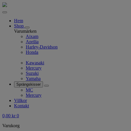
Hem
Shop
Varumärken
Aixam
Aprilia
Harley-Davidson
Honda
Kawasaki
Mercury
Suzuki
Yamaha
Sprängskisser
MC
Mercury
Villkor
Kontakt
0,00
kr
0
Varukorg