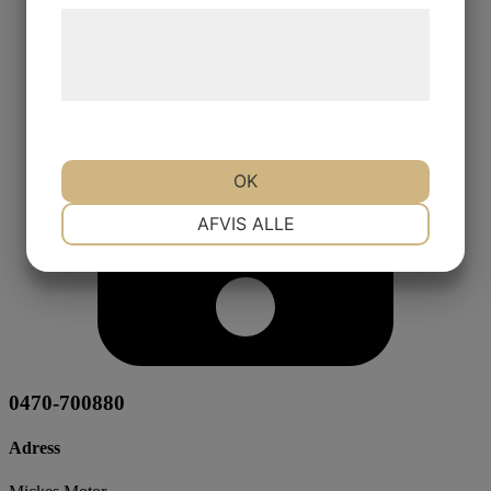
Læs mere om vores brug af cookies og
behandling af persondata på vores
hjemmeside.
OK
NØDVENDIGE
PRÆFERENCER
AFVIS ALLE
MARKETING
STATISTIK
0470-700880
Adress