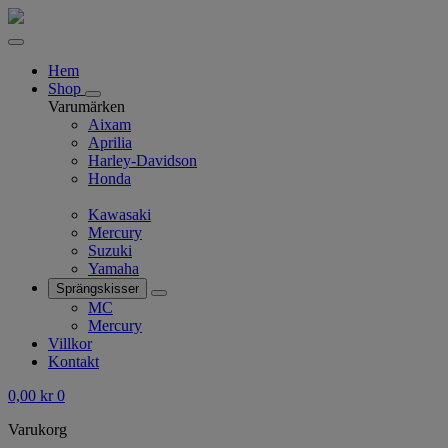
Hem
Shop
Varumärken
Aixam
Aprilia
Harley-Davidson
Honda
Kawasaki
Mercury
Suzuki
Yamaha
Sprängskisser
MC
Mercury
Villkor
Kontakt
0,00
kr
0
Varukorg