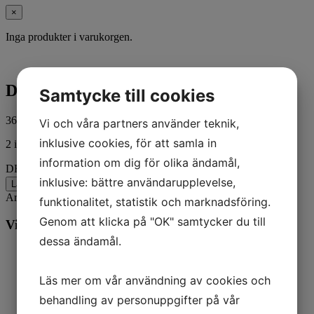
×
Inga produkter i varukorgen.
DRIP GUARD-OIL
Samtycke till cookies
36,00
kr
ink. moms
Vi och våra partners använder teknik,
inklusive cookies, för att samla in
2 i lager
information om dig för olika ändamål,
DRIP GUARD-OIL mängd
inklusive: bättre användarupplevelse,
Lägg till i varukorg
Artikelnr:
8M0052100
Kategorier:
Båt
,
Mercury
funktionalitet, statistik och marknadsföring.
Genom att klicka på "OK" samtycker du till
Vill du veta mer? Ring oss:
dessa ändamål.
Läs mer om vår användning av cookies och
behandling av personuppgifter på vår