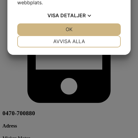
webbplats.
VISA
DETALJER
JA
NEJ
OK
JA
NEJ
NÖDVÄNDIG
INSTÄLLNINGAR
AVVISA ALLA
JA
NEJ
JA
NEJ
MARKNADSFÖRING
STATISTIK
0470-700880
Adress