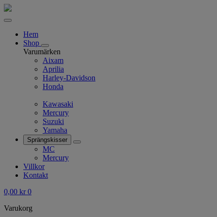
Hem
Shop
Varumärken
Aixam
Aprilia
Harley-Davidson
Honda
Kawasaki
Mercury
Suzuki
Yamaha
Sprängskisser
MC
Mercury
Villkor
Kontakt
0,00
kr
0
Varukorg