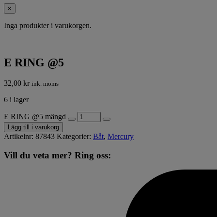
×
Inga produkter i varukorgen.
E RING @5
32,00
kr
ink. moms
6 i lager
E RING @5 mängd
Lägg till i varukorg
Artikelnr:
87843
Kategorier:
Båt
,
Mercury
Vill du veta mer? Ring oss: