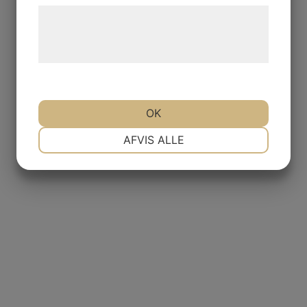
Læs mere om vores brug af cookies og
behandling af persondata på vores
hjemmeside.
OK
NØDVENDIGE
PRÆFERENCER
AFVIS ALLE
MARKETING
STATISTIK