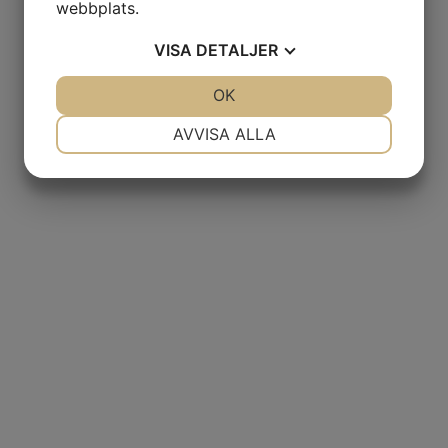
webbplats.
VISA
DETALJER
JA
NEJ
OK
JA
NEJ
NÖDVÄNDIG
INSTÄLLNINGAR
AVVISA ALLA
JA
NEJ
JA
NEJ
MARKNADSFÖRING
STATISTIK