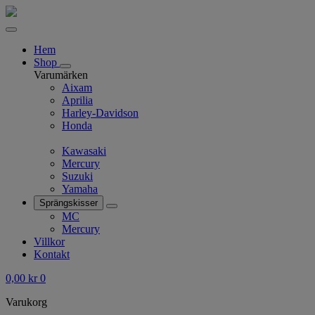
Hem
Shop
Varumärken
Aixam
Aprilia
Harley-Davidson
Honda
Kawasaki
Mercury
Suzuki
Yamaha
Sprängskisser
MC
Mercury
Villkor
Kontakt
0,00
kr
0
Varukorg