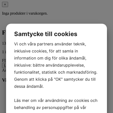
×
Inga produkter i varukorgen.
FILTER-IAC @2
Samtycke till cookies
132,00
kr
Vi och våra partners använder teknik,
ink. moms
inklusive cookies, för att samla in
1 i lager
information om dig för olika ändamål,
FILTER-IAC @2 mängd
inklusive: bättre användarupplevelse,
Lägg till i varukorg
Artikelnr:
865266
Kategorier:
Båt
,
Mercury
funktionalitet, statistik och marknadsföring.
Genom att klicka på "OK" samtycker du till
Vill du veta mer? Ring oss:
dessa ändamål.
Läs mer om vår användning av cookies och
behandling av personuppgifter på vår