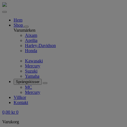
Hem
Shop
Varumärken
Aixam
Aprilia
Harley-Davidson
Honda
Kawasaki
Mercury
Suzuki
Yamaha
Sprängskisser
MC
Mercury
Villkor
Kontakt
0,00
kr
0
Varukorg