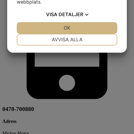
webbplats.
VISA
DETALJER
JA
NEJ
OK
JA
NEJ
NÖDVÄNDIG
INSTÄLLNINGAR
AVVISA ALLA
JA
NEJ
JA
NEJ
MARKNADSFÖRING
STATISTIK
0470-700880
Adress
Mickes Motor