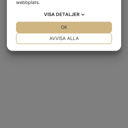
webbplats.
VISA
DETALJER
JA
NEJ
OK
JA
NEJ
NÖDVÄNDIG
INSTÄLLNINGAR
AVVISA ALLA
JA
NEJ
JA
NEJ
MARKNADSFÖRING
STATISTIK