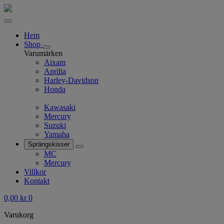
Hem
Shop
Varumärken
Aixam
Aprilia
Harley-Davidson
Honda
Kawasaki
Mercury
Suzuki
Yamaha
Sprängskisser
MC
Mercury
Villkor
Kontakt
0,00
kr
0
Varukorg