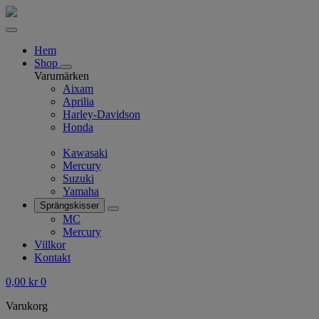
Hem
Shop
Varumärken
Aixam
Aprilia
Harley-Davidson
Honda
Kawasaki
Mercury
Suzuki
Yamaha
Sprängskisser
MC
Mercury
Villkor
Kontakt
0,00
kr
0
Varukorg