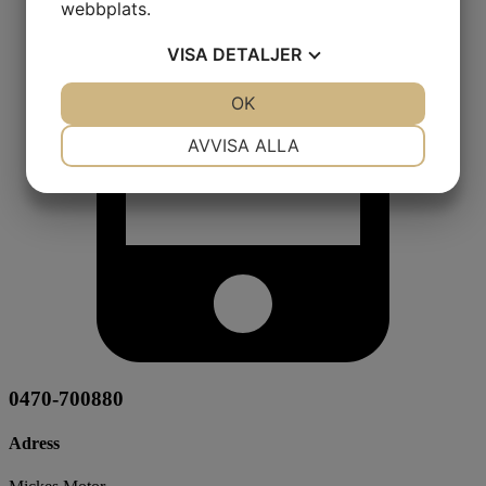
webbplats.
VISA
DETALJER
JA
NEJ
OK
JA
NEJ
NÖDVÄNDIG
INSTÄLLNINGAR
AVVISA ALLA
JA
NEJ
JA
NEJ
MARKNADSFÖRING
STATISTIK
0470-700880
Adress