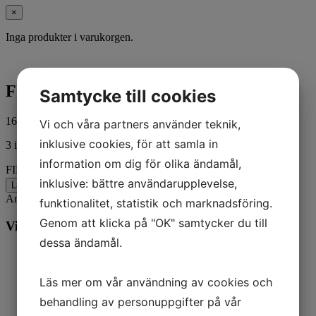
×
Inga produkter i varukorgen.
FILTER-OIL
Samtycke till cookies
162,00
kr
ink. moms
Vi och våra partners använder teknik,
inklusive cookies, för att samla in
3 i lager
information om dig för olika ändamål,
FILTER-OIL mängd
inklusive: bättre användarupplevelse,
Lägg till i varukorg
Artikelnr:
883702Q
Kategorier:
Båt
,
Mercury
funktionalitet, statistik och marknadsföring.
Genom att klicka på "OK" samtycker du till
Vill du veta mer? Ring oss:
dessa ändamål.
Läs mer om vår användning av cookies och
behandling av personuppgifter på vår