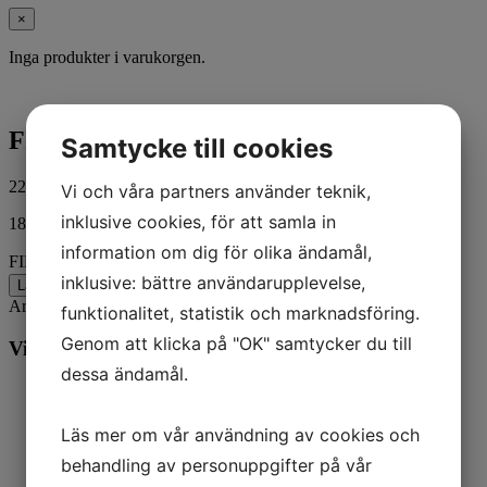
×
Inga produkter i varukorgen.
FILTER OIL
Samtycke till cookies
227,00
kr
ink. moms
Vi och våra partners använder teknik,
inklusive cookies, för att samla in
18 i lager
information om dig för olika ändamål,
FILTER OIL mängd
inklusive: bättre användarupplevelse,
Lägg till i varukorg
Artikelnr:
8M0162830
Kategorier:
Båt
,
Mercury
funktionalitet, statistik och marknadsföring.
Genom att klicka på "OK" samtycker du till
Vill du veta mer? Ring oss:
dessa ändamål.
Läs mer om vår användning av cookies och
behandling av personuppgifter på vår