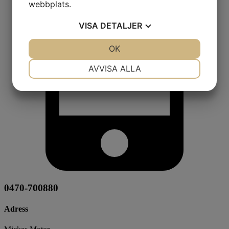
webbplats.
VISA
DETALJER
JA
NEJ
OK
JA
NEJ
NÖDVÄNDIG
INSTÄLLNINGAR
AVVISA ALLA
JA
NEJ
JA
NEJ
MARKNADSFÖRING
STATISTIK
0470-700880
Adress