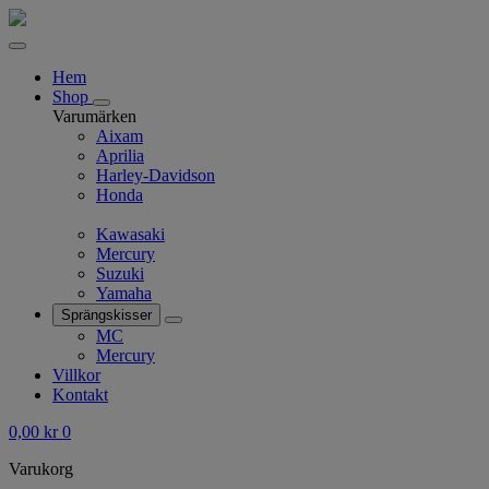
Hem
Shop
Varumärken
Aixam
Aprilia
Harley-Davidson
Honda
Kawasaki
Mercury
Suzuki
Yamaha
Sprängskisser
MC
Mercury
Villkor
Kontakt
0,00
kr
0
Varukorg