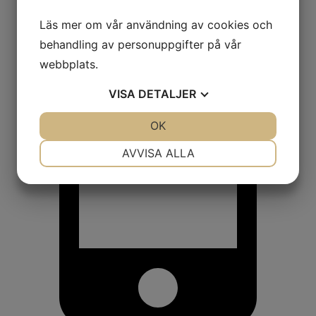
Läs mer om vår användning av cookies och
behandling av personuppgifter på vår
webbplats.
VISA
DETALJER
JA
NEJ
OK
JA
NEJ
NÖDVÄNDIG
INSTÄLLNINGAR
AVVISA ALLA
JA
NEJ
JA
NEJ
MARKNADSFÖRING
STATISTIK