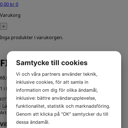
0,00
kr
0
Varukorg
×
Inga produkter i varukorgen.
FITTING
Samtycke till cookies
Vi och våra partners använder teknik,
68,00
kr
ink. moms
inklusive cookies, för att samla in
1 i lager
information om dig för olika ändamål,
inklusive: bättre användarupplevelse,
FITTING mängd
Lägg till i varukorg
funktionalitet, statistik och marknadsföring.
Artikelnr:
73318
Kategorier:
Båt
,
Mercury
Genom att klicka på "OK" samtycker du till
dessa ändamål.
Vill du veta mer? Ring oss: