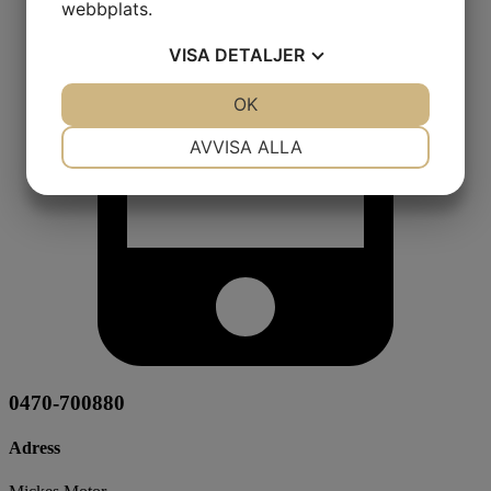
webbplats.
VISA
DETALJER
JA
NEJ
OK
JA
NEJ
NÖDVÄNDIG
INSTÄLLNINGAR
AVVISA ALLA
JA
NEJ
JA
NEJ
MARKNADSFÖRING
STATISTIK
0470-700880
Adress