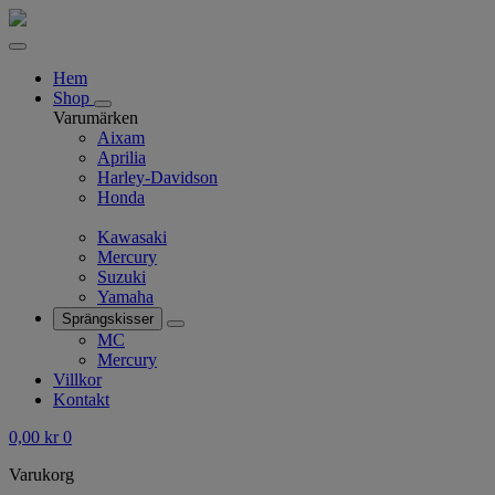
Hem
Shop
Varumärken
Aixam
Aprilia
Harley-Davidson
Honda
Kawasaki
Mercury
Suzuki
Yamaha
Sprängskisser
MC
Mercury
Villkor
Kontakt
0,00
kr
0
Varukorg