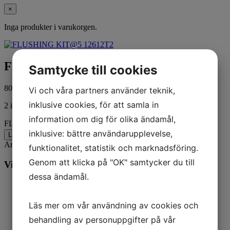
×
Inga produkter i varukorgen.
FLUSHING KIT@5 12612T2
Samtycke till cookies
801,00
kr
ink. moms
Vi och våra partners använder teknik,
inklusive cookies, för att samla in
2 i lager
information om dig för olika ändamål,
FLUSHING KIT@5 12612T2 mängd
inklusive: bättre användarupplevelse,
Lägg till i varukorg
Artikelnr:
12612Q2
Kategorier:
Båt
,
Mercury
funktionalitet, statistik och marknadsföring.
Genom att klicka på "OK" samtycker du till
Vill du veta mer? Ring oss:
dessa ändamål.
Läs mer om vår användning av cookies och
behandling av personuppgifter på vår