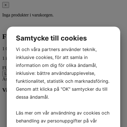
×
Inga produkter i varukorgen.
FUEL LINE-8 FT-QS
Samtycke till cookies
1 069,00
kr
Vi och våra partners använder teknik,
ink. moms
inklusive cookies, för att samla in
1 i lager
information om dig för olika ändamål,
FUEL LINE-8 FT-QS mängd
inklusive: bättre användarupplevelse,
Lägg till i varukorg
Artikelnr:
8M0054324
Kategorier:
Båt
,
Mercury
funktionalitet, statistik och marknadsföring.
Genom att klicka på "OK" samtycker du till
Vill du veta mer? Ring oss:
dessa ändamål.
Läs mer om vår användning av cookies och
behandling av personuppgifter på vår