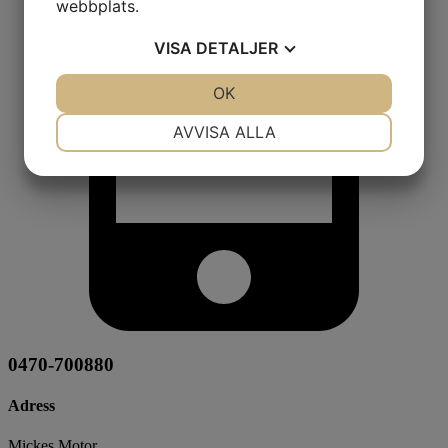
webbplats.
VISA
DETALJER
JA
NEJ
OK
JA
NEJ
NÖDVÄNDIG
INSTÄLLNINGAR
AVVISA ALLA
JA
NEJ
JA
NEJ
MARKNADSFÖRING
STATISTIK
0470-700880
Adress
Mickes Motor