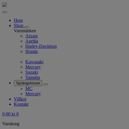
Hem
Shop
Varumärken
Aixam
Aprilia
Harley-Davidson
Honda
Kawasaki
Mercury
Suzuki
Yamaha
Sprängskisser
MC
Mercury
Villkor
Kontakt
0,00
kr
0
Varukorg