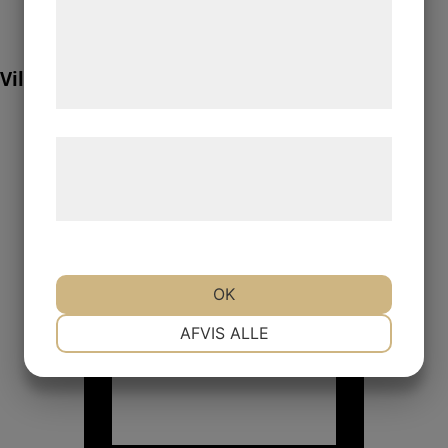
med data, du tidligere har givet dem eller
de har indsamlet gennem din brug af deres
tjenester. Ved at klikke på 'OK' giver du
Vill du veta mer? Ring oss:
samtykke til disse formål.
Læs mere om vores brug af cookies og
behandling af persondata på vores
hjemmeside.
OK
NØDVENDIGE
PRÆFERENCER
AFVIS ALLE
MARKETING
STATISTIK