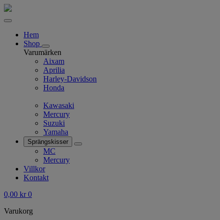
Hem
Shop
Varumärken
Aixam
Aprilia
Harley-Davidson
Honda
Kawasaki
Mercury
Suzuki
Yamaha
Sprängskisser
MC
Mercury
Villkor
Kontakt
0,00
kr
0
Varukorg