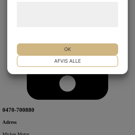
Læs mere om vores brug af cookies og
behandling af persondata på vores
hjemmeside.
OK
NØDVENDIGE
PRÆFERENCER
AFVIS ALLE
MARKETING
STATISTIK
0470-700880
Adress
Mickes Motor