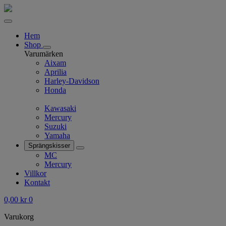
Hem
Shop
Varumärken
Aixam
Aprilia
Harley-Davidson
Honda
Kawasaki
Mercury
Suzuki
Yamaha
Sprängskisser
MC
Mercury
Villkor
Kontakt
0,00
kr
0
Varukorg