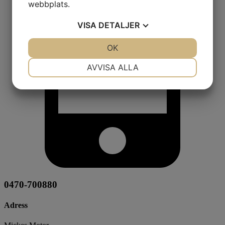
webbplats.
VISA
DETALJER
JA
NEJ
OK
JA
NEJ
NÖDVÄNDIG
INSTÄLLNINGAR
AVVISA ALLA
JA
NEJ
JA
NEJ
MARKNADSFÖRING
STATISTIK
0470-700880
Adress