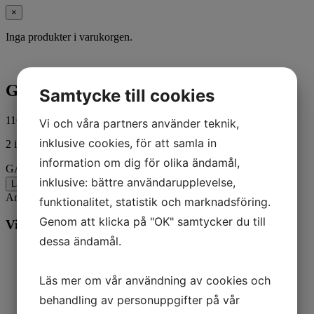
×
Inga produkter i varukorgen.
GASKET @3
Samtycke till cookies
116,00
kr
ink. moms
Vi och våra partners använder teknik,
inklusive cookies, för att samla in
2 i lager
information om dig för olika ändamål,
GASKET @3 mängd
inklusive: bättre användarupplevelse,
Lägg till i varukorg
Artikelnr:
55896
Kategorier:
Båt
,
Mercury
funktionalitet, statistik och marknadsföring.
Genom att klicka på "OK" samtycker du till
Vill du veta mer? Ring oss:
dessa ändamål.
Läs mer om vår användning av cookies och
behandling av personuppgifter på vår