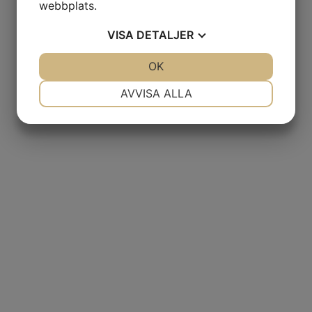
webbplats.
VISA
DETALJER
JA
NEJ
OK
JA
NEJ
NÖDVÄNDIG
INSTÄLLNINGAR
AVVISA ALLA
JA
NEJ
JA
NEJ
MARKNADSFÖRING
STATISTIK