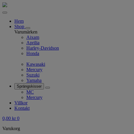
Hem
Shop
Varumärken
Aixam
Aprilia
Harley-Davidson
Honda
Kawasaki
Mercury
Suzuki
Yamaha
Sprängskisser
MC
Mercury
Villkor
Kontakt
0,00
kr
0
Varukorg