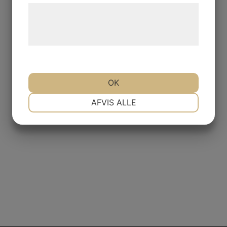
Læs mere om vores brug af cookies og
behandling af persondata på vores
hjemmeside.
OK
NØDVENDIGE
PRÆFERENCER
AFVIS ALLE
MARKETING
STATISTIK