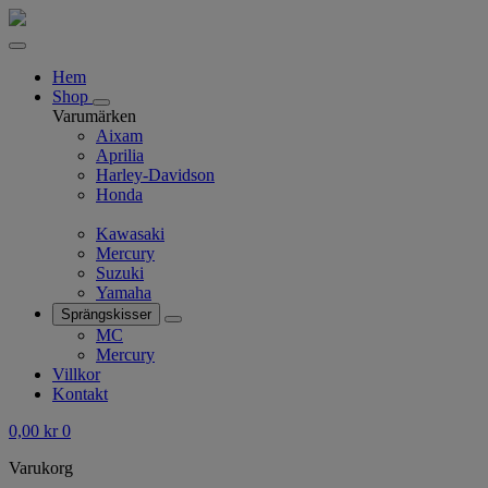
Hem
Shop
Varumärken
Aixam
Aprilia
Harley-Davidson
Honda
Kawasaki
Mercury
Suzuki
Yamaha
Sprängskisser
MC
Mercury
Villkor
Kontakt
0,00
kr
0
Varukorg