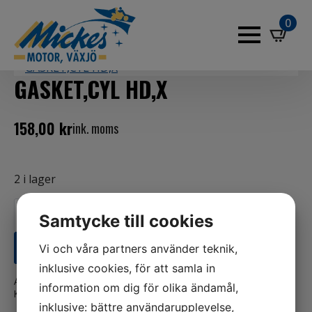
0
GASKET,CYL HD,X
158,00
kr
ink. moms
2 i lager
GASKET,CYL
HD,X
Samtycke till cookies
mängd
LÄGG TILL I VARUKORG
Vi och våra partners använder teknik,
inklusive cookies, för att samla in
Artikelnr:
16775-99B
information om dig för olika ändamål,
Kategorier:
Harley-Davidson
,
MC
inklusive: bättre användarupplevelse,