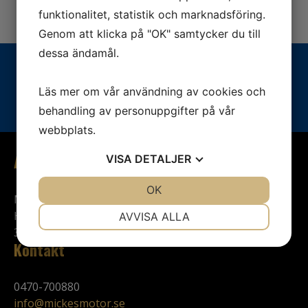
funktionalitet, statistik och marknadsföring.
Genom att klicka på "OK" samtycker du till
dessa ändamål.
Vill du veta mer? Ring oss:
Läs mer om vår användning av cookies och
0470-700880
behandling av personuppgifter på vår
webbplats.
Adress
VISA
DETALJER
JA
NEJ
OK
JA
NEJ
Mickes Motor
NÖDVÄNDIG
INSTÄLLNINGAR
Hjalmar Petris v. 57-59
AVVISA ALLA
352 46 Växjö
JA
NEJ
JA
NEJ
Kontakt
MARKNADSFÖRING
STATISTIK
0470-700880
info@mickesmotor.se