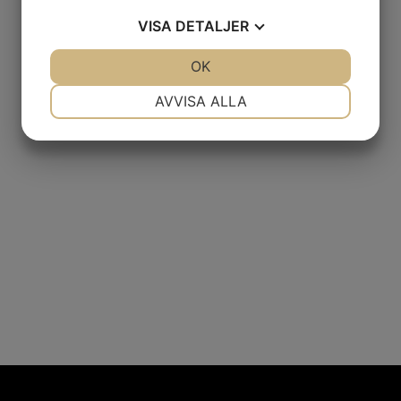
VISA
DETALJER
JA
NEJ
OK
JA
NEJ
NÖDVÄNDIG
INSTÄLLNINGAR
AVVISA ALLA
JA
NEJ
JA
NEJ
MARKNADSFÖRING
STATISTIK