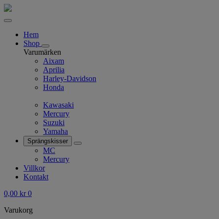
Hem
Shop
Varumärken
Aixam
Aprilia
Harley-Davidson
Honda
Kawasaki
Mercury
Suzuki
Yamaha
Sprängskisser
MC
Mercury
Villkor
Kontakt
0,00
kr
0
Varukorg