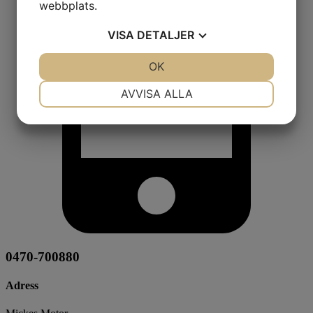
webbplats.
VISA
DETALJER
JA
NEJ
OK
JA
NEJ
NÖDVÄNDIG
INSTÄLLNINGAR
AVVISA ALLA
JA
NEJ
JA
NEJ
MARKNADSFÖRING
STATISTIK
0470-700880
Adress