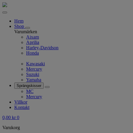
Hem
Shop
Varumärken
Aixam
Aprilia
Harley-Davidson
Honda
Kawasaki
Mercury
Suzuki
Yamaha
Sprängskisser
MC
Mercury
Villkor
Kontakt
0,00
kr
0
Varukorg