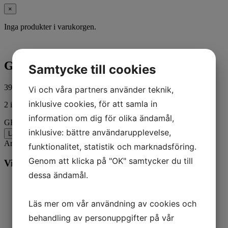
×
Inga produkter i varukorgen.
GROMMET @2
Samtycke till cookies
39,00
kr
ink. moms
Vi och våra partners använder teknik,
inklusive cookies, för att samla in
2 i lager
information om dig för olika ändamål,
GROMMET @2 mängd
inklusive: bättre användarupplevelse,
Lägg till i varukorg
Artikelnr:
64872
Kategorier:
Båt
,
Mercury
funktionalitet, statistik och marknadsföring.
Genom att klicka på "OK" samtycker du till
Vill du veta mer? Ring oss:
dessa ändamål.
Läs mer om vår användning av cookies och
behandling av personuppgifter på vår