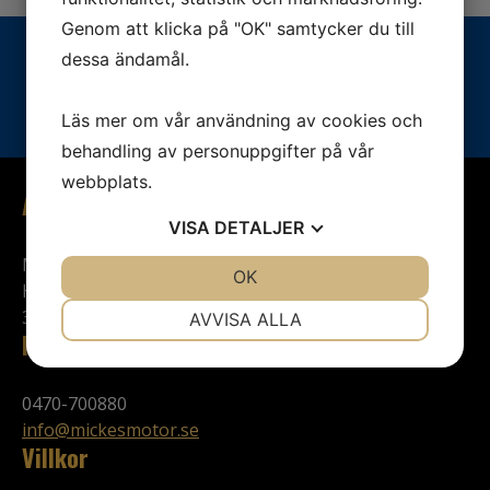
Genom att klicka på "OK" samtycker du till
Vill du veta mer? Ring oss:
dessa ändamål.
0470-700880
Läs mer om vår användning av cookies och
behandling av personuppgifter på vår
webbplats.
Adress
VISA
DETALJER
Mickes Motor
JA
NEJ
OK
JA
NEJ
Hjalmar Petris v. 57-59
NÖDVÄNDIG
INSTÄLLNINGAR
352 46 Växjö
AVVISA ALLA
Kontakt
JA
NEJ
JA
NEJ
MARKNADSFÖRING
STATISTIK
0470-700880
info@mickesmotor.se
Villkor