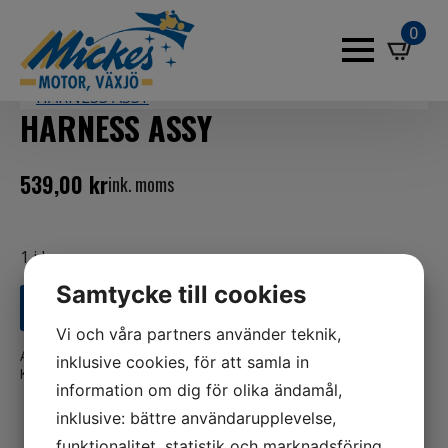
0
HARNESS ASSY
539,00
kr
ink. moms
1 i lager
Samtycke till cookies
LÄGG TILL I VARUKORG
Vi och våra partners använder teknik,
Artikelnr:
879968T6
inklusive cookies, för att samla in
Kategorier:
Båt
,
Mercury
information om dig för olika ändamål,
inklusive: bättre användarupplevelse,
funktionalitet, statistik och marknadsföring.