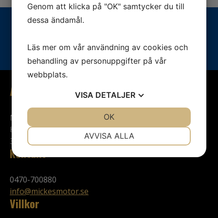
Genom att klicka på "OK" samtycker du till
dessa ändamål.
Vill du veta mer? Ring oss:
Läs mer om vår användning av cookies och
0470-700880
behandling av personuppgifter på vår
webbplats.
Adress
VISA
DETALJER
JA
NEJ
OK
JA
NEJ
Mickes Motor
Hjalmar Petris v. 57-59
NÖDVÄNDIG
INSTÄLLNINGAR
AVVISA ALLA
352 46 Växjö
Kontakt
JA
NEJ
JA
NEJ
MARKNADSFÖRING
STATISTIK
0470-700880
info@mickesmotor.se
Villkor