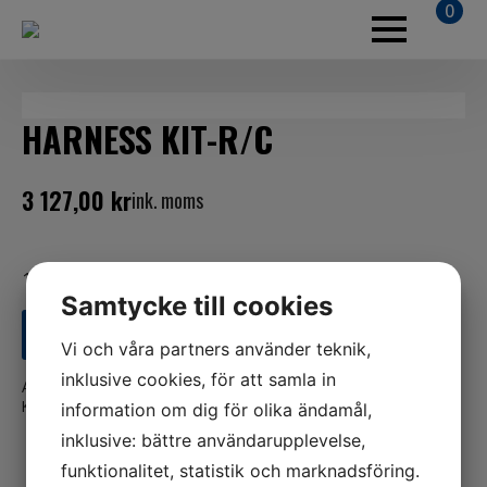
0
HARNESS KIT-R/C
3 127,00
kr
ink. moms
1 i lager
Samtycke till cookies
LÄGG TILL I VARUKORG
Vi och våra partners använder teknik,
inklusive cookies, för att samla in
Artikelnr:
856554A1
Kategorier:
Båt
,
Mercury
information om dig för olika ändamål,
inklusive: bättre användarupplevelse,
funktionalitet, statistik och marknadsföring.