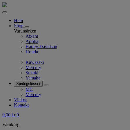
Hem
Shop
Varumärken
Aixam
Aprilia
Harley-Davidson
Honda
Kawasaki
Mercury
Suzuki
Yamaha
Sprängskisser
MC
Mercury
Villkor
Kontakt
0,00
kr
0
Varukorg