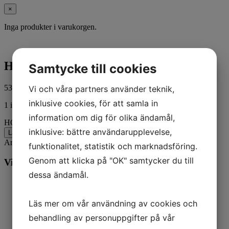
×
Inga produkter i varukorgen.
HOSE KIT
Samtycke till cookies
531,00
kr
Vi och våra partners använder teknik,
ink. moms
inklusive cookies, för att samla in
1 i lager
information om dig för olika ändamål,
HOSE KIT mängd
inklusive: bättre användarupplevelse,
Lägg till i varukorg
Artikelnr:
880596A05
Kategorier:
Båt
,
Mercury
funktionalitet, statistik och marknadsföring.
Genom att klicka på "OK" samtycker du till
Vill du veta mer? Ring oss:
dessa ändamål.
Läs mer om vår användning av cookies och
behandling av personuppgifter på vår