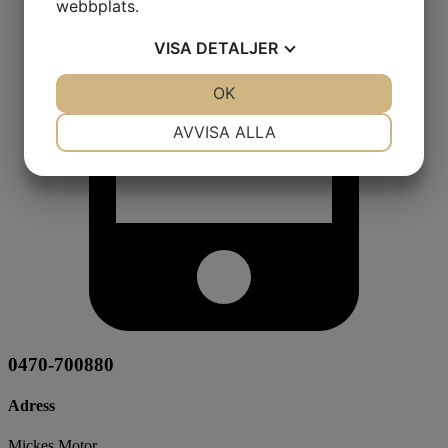
webbplats.
VISA
DETALJER
JA
NEJ
OK
JA
NEJ
NÖDVÄNDIG
INSTÄLLNINGAR
AVVISA ALLA
JA
NEJ
JA
NEJ
MARKNADSFÖRING
STATISTIK
0470-700880
Adress
Mickes Motor