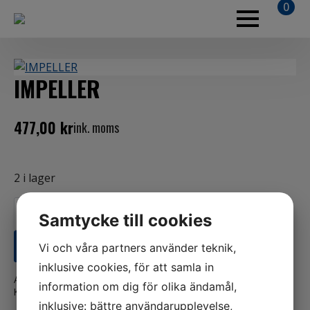
0
IMPELLER
477,00
kr
ink. moms
2 i lager
IMPELLER
mängd
Samtycke till cookies
LÄGG TILL I VARUKORG
Vi och våra partners använder teknik,
inklusive cookies, för att samla in
Artikelnr:
8M0204712
information om dig för olika ändamål,
Kategorier:
Båt
,
Mercury
inklusive: bättre användarupplevelse,