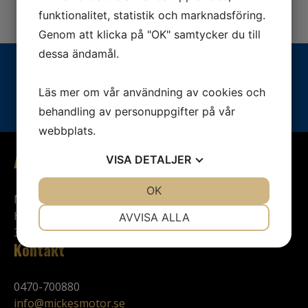
funktionalitet, statistik och marknadsföring.
Genom att klicka på "OK" samtycker du till
dessa ändamål.
Vill du veta mer? Ring oss:
Läs mer om vår användning av cookies och
0470-700880
behandling av personuppgifter på vår
webbplats.
Adress
VISA
DETALJER
JA
NEJ
OK
JA
NEJ
Mickes Motor
NÖDVÄNDIG
INSTÄLLNINGAR
Hjalmar Petris v. 57-59
AVVISA ALLA
352 46 Växjö
JA
NEJ
JA
NEJ
Kontakt
MARKNADSFÖRING
STATISTIK
0470-700880
info@mickesmotor.se