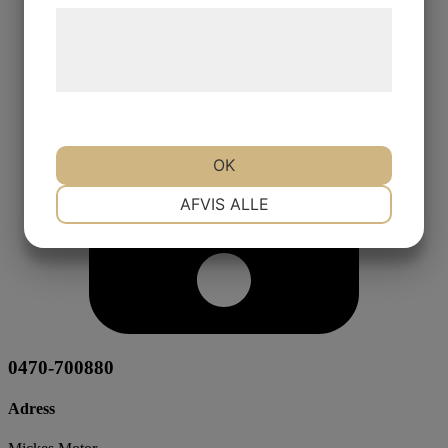
Læs mere om vores brug af cookies og
behandling af persondata på vores
hjemmeside.
OK
NØDVENDIGE
PRÆFERENCER
AFVIS ALLE
MARKETING
STATISTIK
0470-700880
Adress