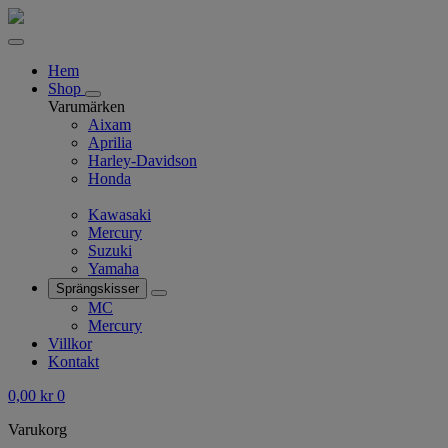
Hem
Shop
Varumärken
Aixam
Aprilia
Harley-Davidson
Honda
Kawasaki
Mercury
Suzuki
Yamaha
Sprängskisser
MC
Mercury
Villkor
Kontakt
0,00
kr
0
Varukorg