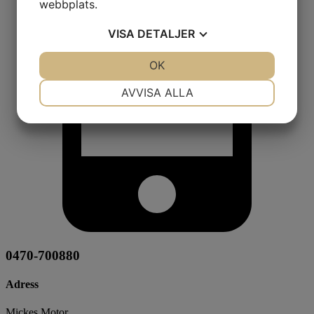
webbplats.
VISA
DETALJER
JA
NEJ
OK
JA
NEJ
NÖDVÄNDIG
INSTÄLLNINGAR
AVVISA ALLA
JA
NEJ
JA
NEJ
MARKNADSFÖRING
STATISTIK
0470-700880
Adress
Mickes Motor