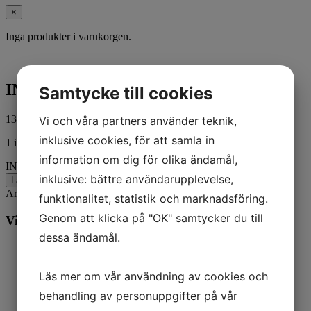
×
Inga produkter i varukorgen.
INSERT
Samtycke till cookies
131,00
kr
Vi och våra partners använder teknik,
ink. moms
inklusive cookies, för att samla in
1 i lager
information om dig för olika ändamål,
INSERT mängd
inklusive: bättre användarupplevelse,
Lägg till i varukorg
Artikelnr:
48753
Kategorier:
Båt
,
Mercury
funktionalitet, statistik och marknadsföring.
Genom att klicka på "OK" samtycker du till
Vill du veta mer? Ring oss:
dessa ändamål.
Läs mer om vår användning av cookies och
behandling av personuppgifter på vår