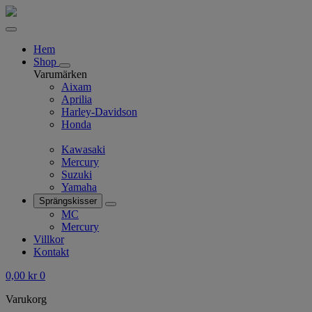
Hem
Shop
Varumärken
Aixam
Aprilia
Harley-Davidson
Honda
Kawasaki
Mercury
Suzuki
Yamaha
Sprängskisser
MC
Mercury
Villkor
Kontakt
0,00
kr
0
Varukorg